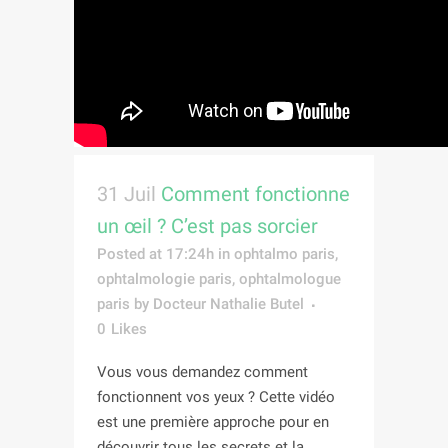
31 Juil
Comment fonctionne
un œil ? C’est pas sorcier
Posted at 17:24h
in
ophtalmo paris
,
ophtalmologie paris
,
ophtalmologue
paris
by
Docteur Nathalie Butel
0
Likes
Vous vous demandez comment
fonctionnent vos yeux ? Cette vidéo
est une première approche pour en
découvrir tous les secrets et la