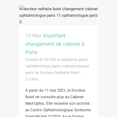
19 Mar
Important :
changement de cabinet à
Paris
Posted at 18:29h
in
ophtalmo paris
,
ophtalmologie paris
,
ophtalmologue
paris
by
Docteur Nathalie Butel
0
Likes
A partir du 11 mai 2021, le Docteur
Butel ne consulte plus au Cabinet
Med-Ophta. Elle recentre son activité :
au Centre Ophtalmologique Sorbonne
Saint-Michel (COSS), 4 rue Domat