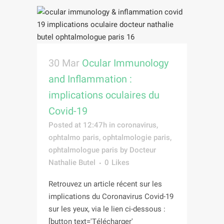
30 Mar
Ocular Immunology
and Inflammation :
implications oculaires du
Covid-19
Posted at 12:47h
in
coronavirus
,
ophtalmo paris
,
ophtalmologie paris
,
ophtalmologue paris
by
Docteur
Nathalie Butel
0
Likes
Retrouvez un article récent sur les
implications du Coronavirus Covid-19
sur les yeux, via le lien ci-dessous :
[button text='Télécharger'