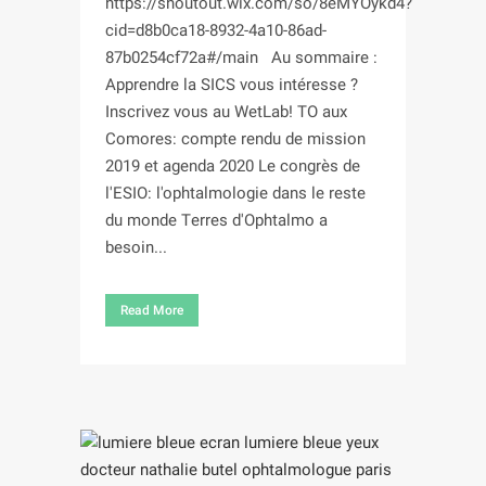
https://shoutout.wix.com/so/8eMYOykd4?
cid=d8b0ca18-8932-4a10-86ad-
87b0254cf72a#/main Au sommaire :
Apprendre la SICS vous intéresse ?
Inscrivez vous au WetLab! TO aux
Comores: compte rendu de mission
2019 et agenda 2020 Le congrès de
l'ESIO: l'ophtalmologie dans le reste
du monde Terres d'Ophtalmo a
besoin...
Read More