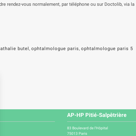
re rendez-vous normalement, par téléphone ou sur Doctolib, via l
athalie butel
,
ophtalmologue paris
,
ophtalmologue paris 5
AP-HP Pitié-Salpêtrière
83 Boulevard de l’Hôpital
75013 Paris