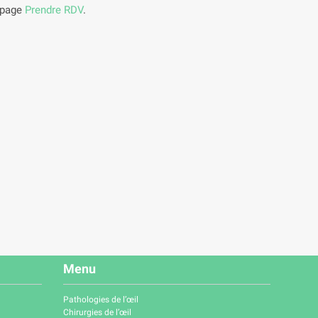
a page
Prendre RDV
.
Menu
Pathologies de l’œil
Chirurgies de l’œil