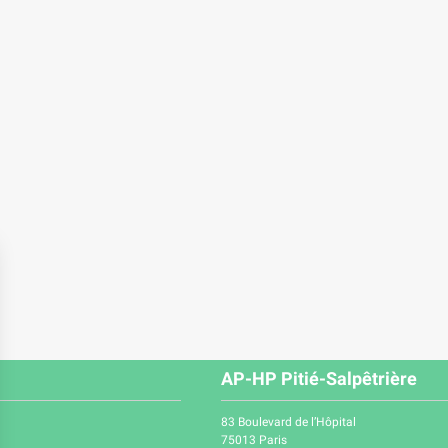
AP-HP Pitié-Salpêtrière
83 Boulevard de l’Hôpital
75013 Paris