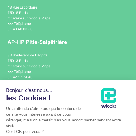
48 Rue Lacordaire
75015 Paris
Itinéraire sur Google Maps
>>> Téléphone
01 40 60 00 60
AP-HP Pitié-Salpêtrière
83 Boulevard de l’Hôpital
75013 Paris
Itinéraire sur Google Maps
>>> Téléphone
01 42 17 74 40
Menu
Bonjour c'est nous...
les Cookies !
Pathologies de l’œil
On a attendu d'être sûrs que le contenu de
Chirurgies de l’œil
ce site vous intéresse avant de vous
Le cabinet d’ophtalmologie
Ophtalmologie pédiatrique
déranger, mais on aimerait bien vous accompagner pendant votre
Urgence ophtalmologique
visite...
C'est OK pour vous ?